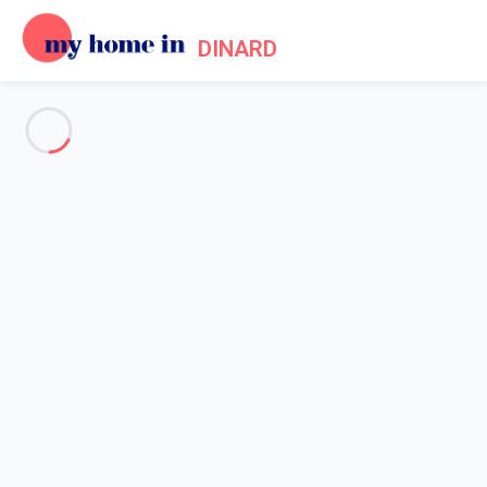
DINARD
Voir toutes les photos
Aperçu
Description
Carte
Tarifs et disponibilités
Accueil
Appartement 1 chambre Saint-malo
Appartement 1 chambre Saint-
malo