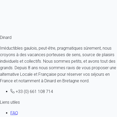
4 personnes - 1 chambre - 1 salle de bain
À partir de
77€
/nuit
Ref : 28387
Fermer
Dinard
Irréductibles gaulois, peut-être, pragmatiques sûrement, nous
croyons à des vacances porteuses de sens, source de plaisirs
individuels et collectifs. Nous sommes petits, et avons tout des
grands. Depuis 8 ans nous sommes ravis de vous proposer une
alternative Locale et Française pour réserver vos séjours en
France et notamment à Dinard en Bretagne nord.
+33 (0) 661 108 714
Liens utiles
FAQ