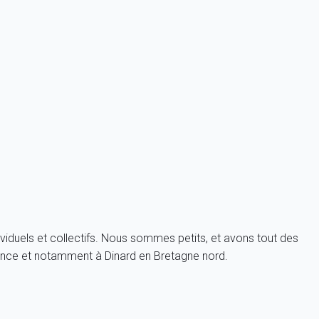
on Cartooning for peace.
de l’Écluse.
ans la région, avec des scènes disséminées entre Rennes et
ant-premières et projections, en présence des réalisateurs.
 ses stands alimentaires, mais aussi ses vêtements, vaisselle,
viduels et collectifs. Nous sommes petits, et avons tout des
ance et notamment à Dinard en Bretagne nord.