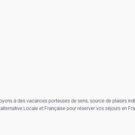
globale « Dessinons pour la paix », en partenariat avec l’associati
r assister au Grand feu d’artifice de Dinard, tiré depuis la plage 
 dans toute la ville. Pour les rockers, la Route du Rock a lieu d
 qui a lieu à Dinard. C’est l’occasion d’assister à de multiples av
n de 7h30 à 13h30,
le Marché de Dinard attire toute la ville avec
s avec
My home in Dinard
.
royons à des vacances porteuses de sens, source de plaisirs indi
lternative Locale et Française pour réserver vos séjours en Fr