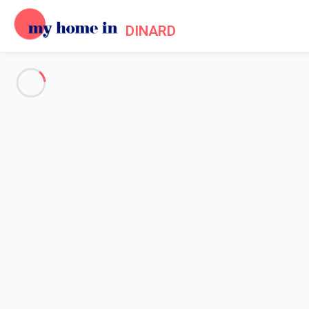
DINARD
Évènements à Dinard
Accueil
Les évènements à Dinard
Spectacle vivant dans toutes ses formes, musique de tous les sty
Le 31 décembre,
l’année se clôt sur un coup de folie : malgré 
l’année » !
En avril,
place au rire ! Dinard accueille le Dinard Comedy Club, 
d’affiche.
En mai,
les germanophiles pourront profiter du Festival de ciném