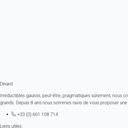
De juin à août,
la ville accueille en plusieurs lieux l’exposition 
Le 16 juillet,
c’est plus de 50 000 personnes qui se retrouvent pou
Fin août,
ne manquez pas la Grande braderie de Dinard qui a lieu
Saint-Malo.
Fin septembre,
c’est le Festival du film britannique, très couru,
Et, tout au long de l’année,
les mardis, jeudis et samedis mati
tissus, livres, … un bon moyen d’aller à la rencontre les Dinardai
Dinard
Irréductibles gaulois, peut-être, pragmatiques sûrement, nous c
grands. Depuis 8 ans nous sommes ravis de vous proposer une a
+33 (0) 661 108 714
Liens utiles